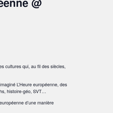
péenne @
 cultures qui, au fil des siècles,
s imaginé L’Heure européenne, des
ths, histoire-géo, SVT…
n européenne d’une manière