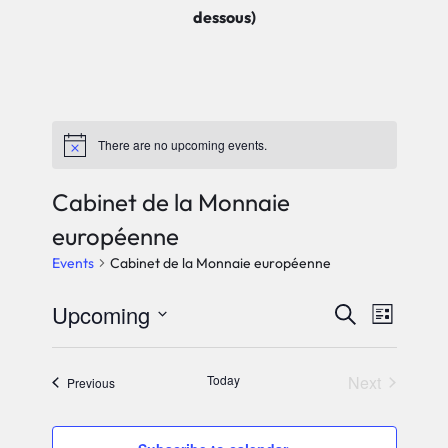
dessous)
There are no upcoming events.
Notice
Cabinet de la Monnaie
européenne
Events
Cabinet de la Monnaie européenne
Upcoming
Events
Event
Search
List
Views
Select
Search
date.
Navig
Today
Next
Events
Previous
and
Events
Views